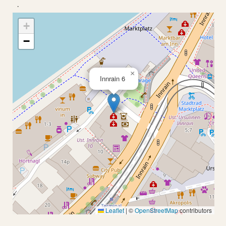
·
+
−
×
Innrain 6
Leaflet
|
©
OpenStreetMap
contributors